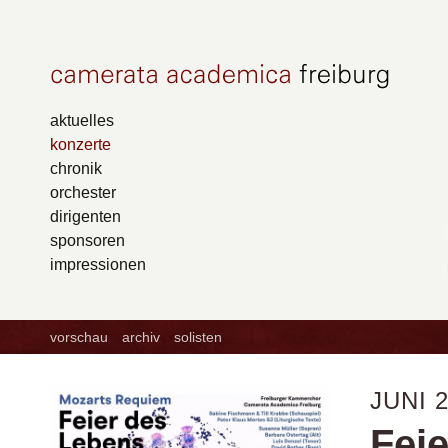
aktuelles
konzerte
chronik
orchester
dirigenten
sponsoren
impressionen
vorschau
archiv
solisten
JUNI 
Feie