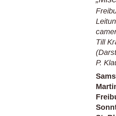
Freib
Leitu
camer
Till 
(Darst
P. Kl
Samst
Marti
Freib
Sonnt