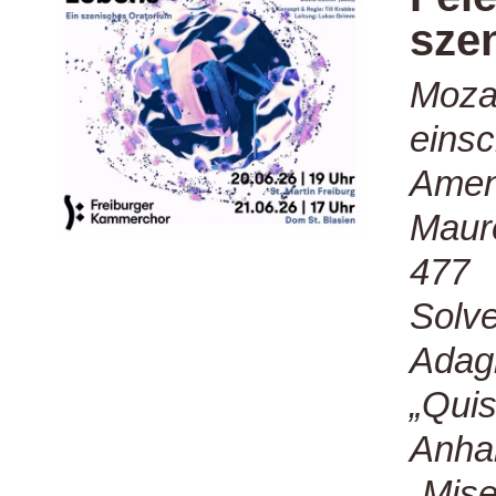
sze
Moza
einsc
Amen
Maur
477
Solve
Adag
„Quis
Anha
„Mise