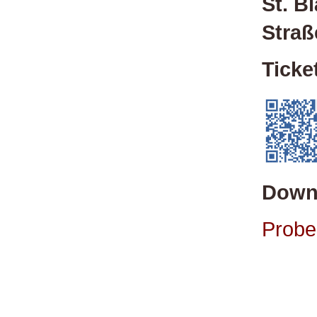
St. B
Straß
Ticke
Down
Probe