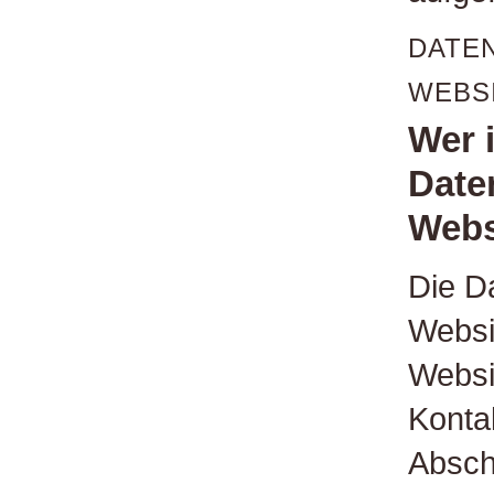
DATE
WEBS
Wer i
Date
Webs
Die D
Websi
Websi
Konta
Absch