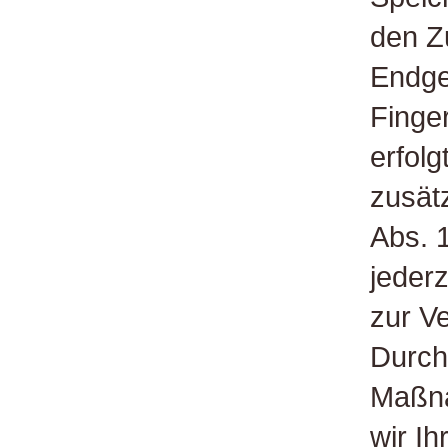
den Zu
Endger
Finger
erfolg
zusät
Abs. 1
jederz
zur Ve
Durch
Maßna
wir Ih