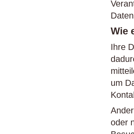
Verant
Daten
Wie 
Ihre 
dadur
mittei
um Dat
Konta
Ander
oder n