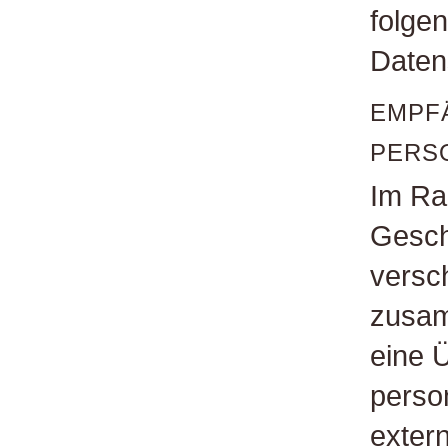
folge
Daten
EMPF
PERS
Im Ra
Geschä
versc
zusam
eine 
perso
extern