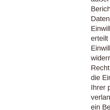
Beric
Daten
Einwi
erteil
Einwil
wider
Recht
die E
Ihrer
verla
ein B