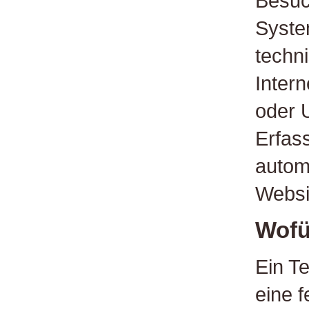
Besuc
Syste
techn
Inter
oder U
Erfas
autom
Websi
Wofü
Ein T
eine f