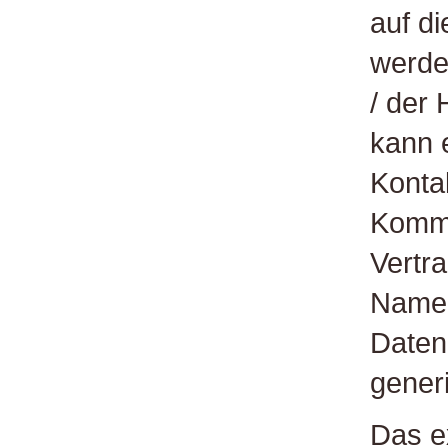
auf d
werde
/ der 
kann 
Konta
Kommu
Vertr
Namen
Daten
gener
Das e