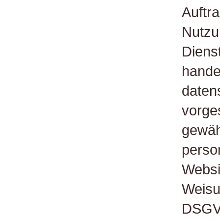
Auftr
Nutzu
Diens
hande
daten
vorge
gewähr
perso
Websi
Weisu
DSGVO