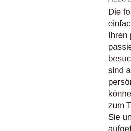
Die f
einfa
Ihren
passi
besuc
sind a
persön
könne
zum T
Sie u
aufge