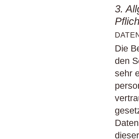
3. Al
Pflic
DATE
Die B
den S
sehr e
perso
vertr
geset
Daten
diese