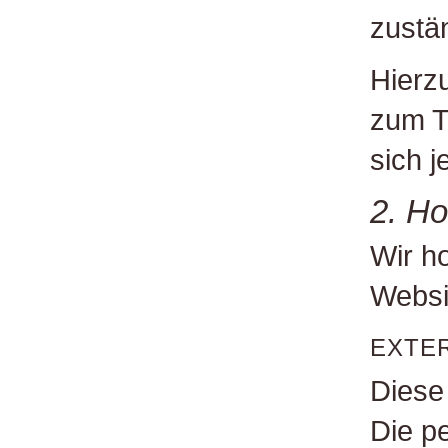
zustä
Hierz
zum T
sich 
2. Ho
Wir ho
Websi
EXTE
Diese
Die p