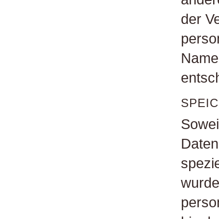
der V
perso
Namen
entsch
SPEI
Soweit
Daten
spezi
wurde,
perso