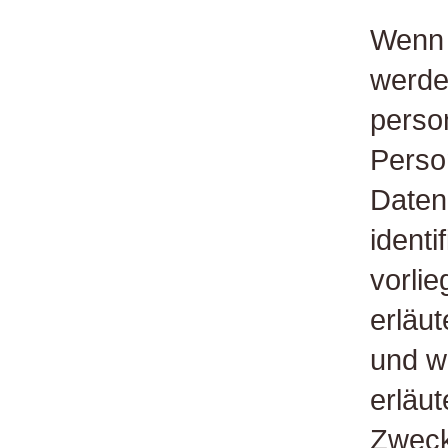
Wenn 
werde
perso
Perso
Daten
identi
vorli
erläu
und wo
erläu
Zweck