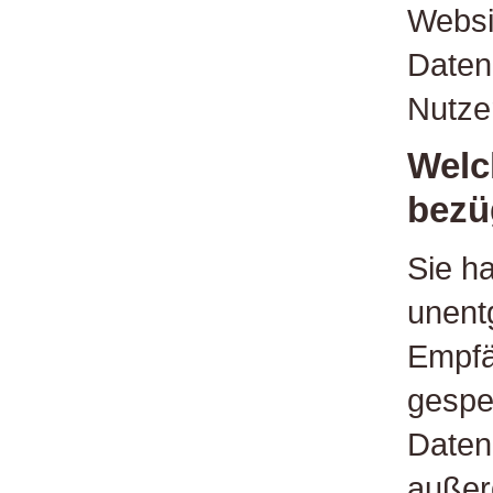
Websi
Daten
Nutze
Welc
bezü
Sie h
unentg
Empfä
gespe
Daten
außer