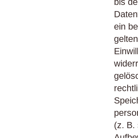
bis de
Daten
ein b
gelte
Einwi
wider
gelösc
rechtl
Speic
perso
(z. B.
Aufbe