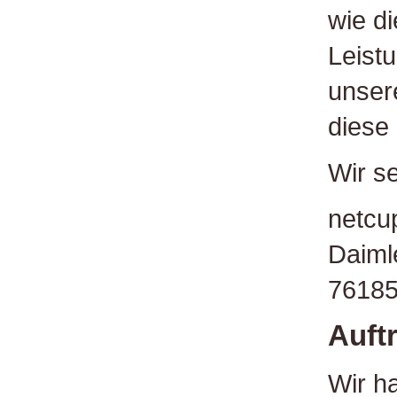
wie di
Leistu
unser
diese
Wir se
netc
Daimle
76185
Auft
Wir h