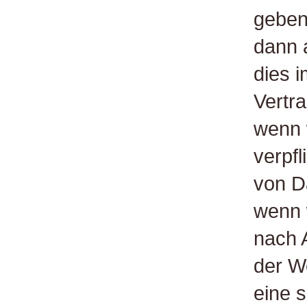
geben
dann 
dies 
Vertra
wenn w
verpfl
von D
wenn w
nach A
der W
eine 