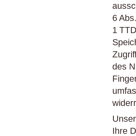
aussch
6 Abs
1 TTD
Speic
Zugrif
des N
Finge
umfass
widerr
Unser
Ihre D