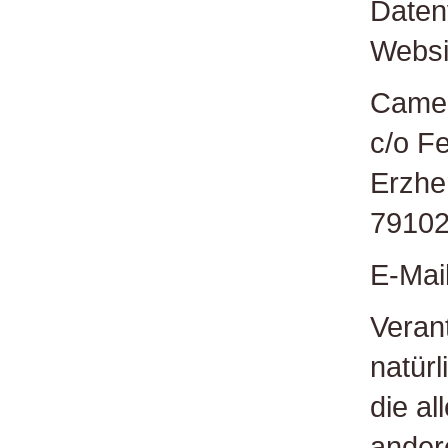
Daten
Websit
Camer
c/o F
Erzhe
79102
E-Mai
Verant
natürl
die a
ander