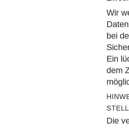
Wir we
Datenü
bei d
Siche
Ein l
dem Zu
mögli
HINW
STEL
Die ve