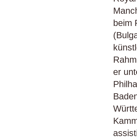
Manch
beim 
(Bulg
künst
Rahme
er un
Philh
Baden
Württ
Kamme
assist