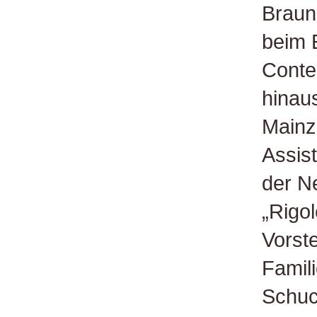
Braun
beim 
Conte
hinau
Mainz 
Assis
der N
„Rigol
Vorst
Famili
Schuc