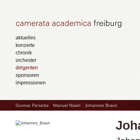
aktuelles
konzerte
chronik
orchester
dirigenten
sponsoren
impressionen
Gunnar Persicke
Manuel Nawri
Johannes Braun
Joh