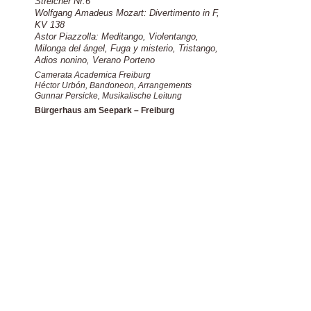
Streicher Nr.6
Wolfgang Amadeus Mozart: Divertimento in F,
KV 138
Astor Piazzolla: Meditango, Violentango,
Milonga del ángel, Fuga y misterio, Tristango,
Adios nonino, Verano Porteno
Camerata Academica Freiburg
Héctor Urbón, Bandoneon, Arrangements
Gunnar Persicke, Musikalische Leitung
Bürgerhaus am Seepark – Freiburg