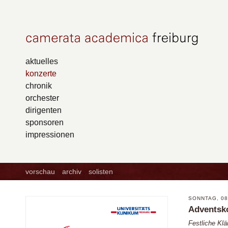
aktuelles
konzerte
chronik
orchester
dirigenten
sponsoren
impressionen
vorschau
archiv
solisten
SONNTAG, 08.
Adventsk
Festliche Kl