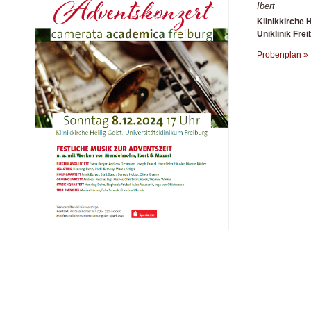
Ibert
Klinikkirche H
Uniklinik Frei
Probenplan »